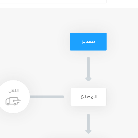
تصدير
النقل
المصنع